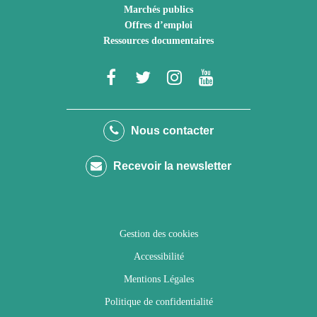
Marchés publics
Offres d’emploi
Ressources documentaires
Lien
Lien
Lien
Lien
vers
vers
vers
vers
le
le
le
la
Nous contacter
compte
compte
compte
chaîne
Recevoir la newsletter
Facebook
Twitter
Instagram
Youtube
Gestion des cookies
Accessibilité
Mentions Légales
Politique de confidentialité