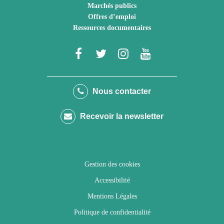
Marchés publics
Offres d’emploi
Ressources documentaires
Lien
Lien
Lien
Lien
vers
vers
vers
vers
le
le
le
la
Nous contacter
compte
compte
compte
chaîne
Recevoir la newsletter
Facebook
Twitter
Instagram
Youtube
Gestion des cookies
Accessibilité
Mentions Légales
Politique de confidentialité