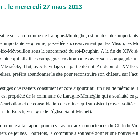
n : le mercredi 27 mars 2013
 situé sur la commune de Laragne-Montéglin, est un des plus importants 
une importante seigneurie, possédée successivement par les Mison, les Mév
ée-Mévouillon sous la suzeraineté du roi-Dauphin. A la fin du XIVe sièc
pitaine qui pillait les campagnes environnantes avec sa » compagnie » e
VIe siècle, il fut, avec le village, en partie détruit. Au début du XVIIe 
eliers, préféra abandonner le site pour reconstruire son château sur l’act
s vestiges d’Arzeliers constituent encore aujourd’hui un lieu de mémoire 
 Il est propriété de la commune de Laragne-Montéglin qui a souhaité eng
écurisation et de consolidation des ruines qui subsistent (caves voûtées 
ets du Buech, vestiges de l’église Saint-Michel).
 commune a fait appel pour ces travaux aux compétences du Club du Vi
tiers de jeunes. Toutefois, la commune a souhaité donner une nouvelle i