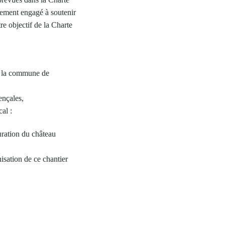
tement engagé à soutenir
re objectif de la Charte
ar la commune de
ençales,
al :
uration du château
sation de ce chantier