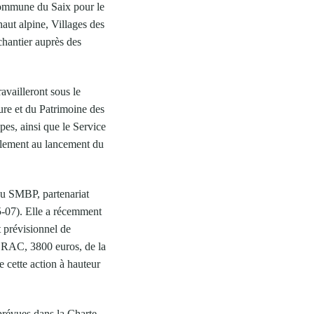
 commune du Saix pour le
haut alpine, Villages des
chantier auprès des
ravailleront sous le
ure et du Patrimoine des
es, ainsi que le Service
blement au lancement du
du SMBP, partenariat
5-07). Elle a récemment
 prévisionnel de
 DRAC, 3800 euros, de la
cette action à hauteur
 prévues dans la Charte