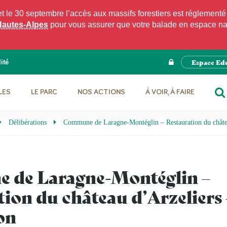
e 30 septembre l’accès aux massifs forestiers est réglementé p
Hautes-Alpes
pour vous assurer que votre balade en espace natu
Espace Ed
ité
LES
LE PARC
NOS ACTIONS
À VOIR, À FAIRE
RE
Délibérations
Commune de Laragne-Montéglin – Restauration du châtea
de Laragne-Montéglin –
ion du château d’Arzeliers 
on