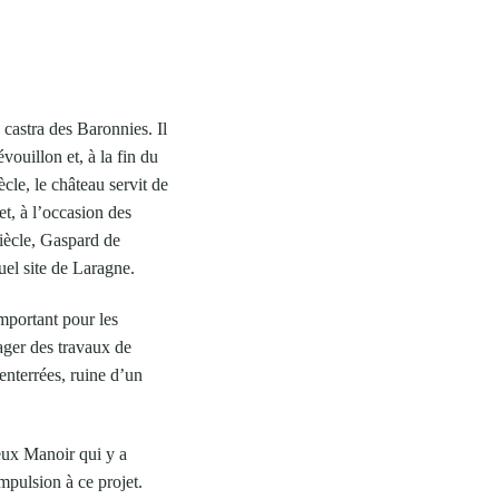
castra des Baronnies. Il
ouillon et, à la fin du
le, le château servit de
t, à l’occasion des
siècle, Gaspard de
uel site de Laragne.
important pour les
ager des travaux de
enterrées, ruine d’un
eux Manoir qui y a
mpulsion à ce projet.