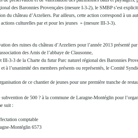
égional des Baronnies Provençales (mesure I-3-2), le SMBP s’est explici
ion du château d’Arzeliers. Par ailleurs, cette action correspond à un aut
 actions culturelles par et pour les jeunes » (mesure III-3-3).
rvation des ruines du château d’Arzeliers pour l’année 2013 présenté p
association des Amis de l’abbaye de Clausonne,
t III-3-3 de la Charte du futur Parc naturel régional des Baronnies Prov
, et à l’unanimité des membres présents ou représentés, le Comité Syndic
rganisation de ce chantier de jeunes pour une première tranche de resta
e subvention de 500 ? à la commune de Laragne-Montéglin pour l’organi
 suit :
fectation comptable
agne-Montéglin 6573