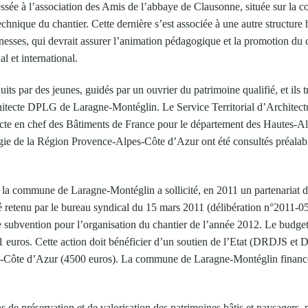
ressée à l’association des Amis de l’abbaye de Clausonne, située sur la
echnique du chantier. Cette dernière s’est associée à une autre structure 
nesses, qui devrait assurer l’animation pédagogique et la promotion du 
al et international.
its par des jeunes, guidés par un ouvrier du patrimoine qualifié, et ils t
chitecte DPLG de Laragne-Montéglin. Le Service Territorial d’Architect
cte en chef des Bâtiments de France pour le département des Hautes-Alp
gie de la Région Provence-Alpes-Côte d’Azur ont été consultés préala
la commune de Laragne-Montéglin a sollicité, en 2011 un partenariat 
été retenu par le bureau syndical du 15 mars 2011 (délibération n°2011-0
subvention pour l’organisation du chantier de l’année 2012. Le budget
31 euros. Cette action doit bénéficier d’un soutien de l’Etat (DRDJS et
Côte d’Azur (4500 euros). La commune de Laragne-Montéglin finance 
s de préservation et de valorisation des patrimoines bâtis et paysagers,