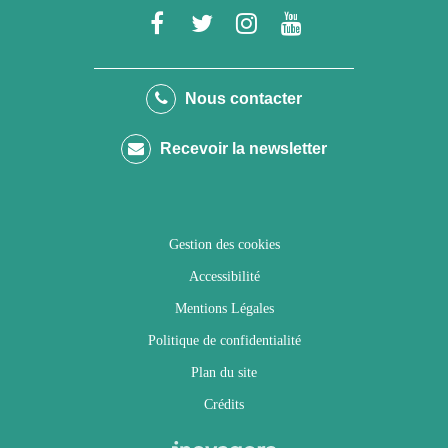
Lien
Lien
Lien
Lien
vers
vers
vers
vers
le
le
le
la
Nous contacter
compte
compte
compte
chaîne
Recevoir la newsletter
Facebook
Twitter
Instagram
Youtube
Gestion des cookies
Accessibilité
Mentions Légales
Politique de confidentialité
Plan du site
Crédits