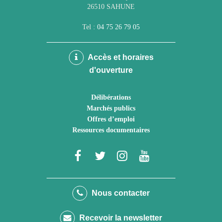
26510 SAHUNE
Tel :
04 75 26 79 05
Accès et horaires
d'ouverture
Délibérations
Marchés publics
Offres d’emploi
Ressources documentaires
Lien
Lien
Lien
Lien
vers
vers
vers
vers
le
le
le
la
Nous contacter
compte
compte
compte
chaîne
Recevoir la newsletter