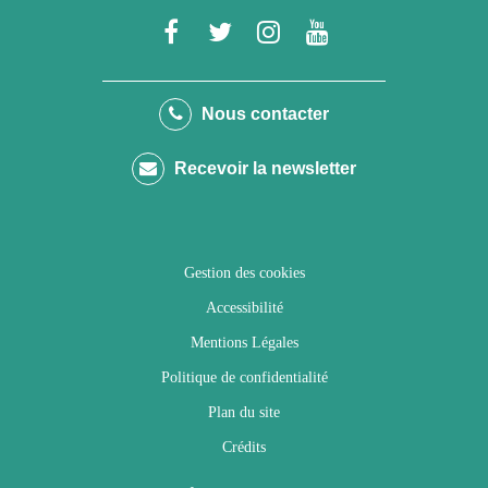
Lien
Lien
Lien
Lien
vers
vers
vers
vers
le
le
le
la
Nous contacter
compte
compte
compte
chaîne
Recevoir la newsletter
Facebook
Twitter
Instagram
Youtube
Gestion des cookies
Accessibilité
Mentions Légales
Politique de confidentialité
Plan du site
Crédits