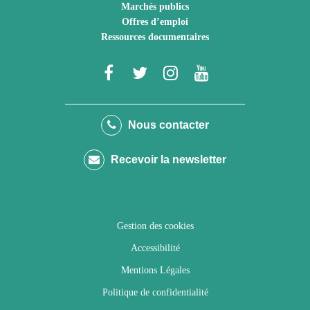
Marchés publics
Offres d’emploi
Ressources documentaires
Lien
Lien
Lien
Lien
vers
vers
vers
vers
le
le
le
la
Nous contacter
compte
compte
compte
chaîne
Recevoir la newsletter
Facebook
Twitter
Instagram
Youtube
Gestion des cookies
Accessibilité
Mentions Légales
Politique de confidentialité