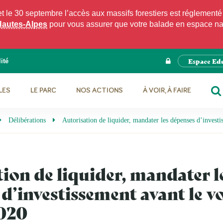
e 30 septembre l’accès aux massifs forestiers est réglementé p
Hautes-Alpes
pour vous assurer que votre balade en espace natu
Espace Ed
ité
LES
LE PARC
NOS ACTIONS
À VOIR, À FAIRE
RE
Délibérations
Autorisation de liquider, mandater les dépenses d’invest
ion de liquider, mandater l
d’investissement avant le v
020