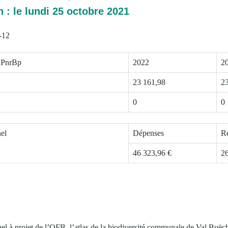
 : le lundi 25 octobre 2021
-12
 PnrBp
2022
2
23 161,98
2
0
0
nel
Dépenses
Re
46 323,96 €
26
el à projet de l’OFB, l’atlas de la biodiversité communale de Val Buë