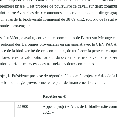
te première phase, il est proposé de poursuivre ce travail sur deux comm
int Pierre Avez. Ces deux communes s’inscrivent en continuité géograp
r un atlas de la biodiversité communal de 38,09 km2, soit 5% de la surfa
ronnies provençales.
rsité « Méouge aval », couvrant les communes de Barret sur Méouge et S
el régional des Baronnies provençales en partenariat avec le CEN PACA.
nce de la biodiversité de ces communes, de renforcer la prise en compte
 forestières, la valorisation autour du savoir-faire lié à la vannerie, la sen
sation touristique des espaces naturels des deux communes.
jet, la Présidente propose de répondre à l’appel à projets « Atlas de l
selon le budget prévisionnel et le plan de financement suivants :
)
Recettes en €
22 800 €
Appel à projet « Atlas de la biodiversité co
2021 »