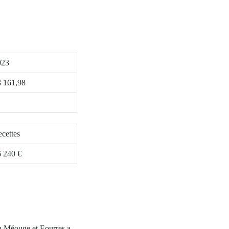
023
3 161,98
cettes
 240 €
ch Méouge et Eourres a