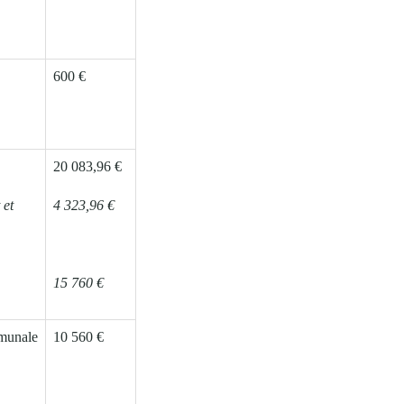
600 €
20 083,96 €
 et
4 323,96 €
15 760 €
mmunale
10 560 €