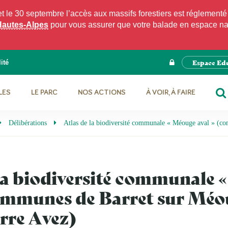
e 30 septembre l’accès aux massifs forestiers est réglementé p
Hautes-Alpes
pour vous assurer que votre balade en espace natu
Espace Ed
ité
LES
LE PARC
NOS ACTIONS
À VOIR, À FAIRE
RE
Délibérations
Atlas de la biodiversité communale « Méouge aval » (co
 la biodiversité communale 
communes de Barret sur Méo
rre Avez)