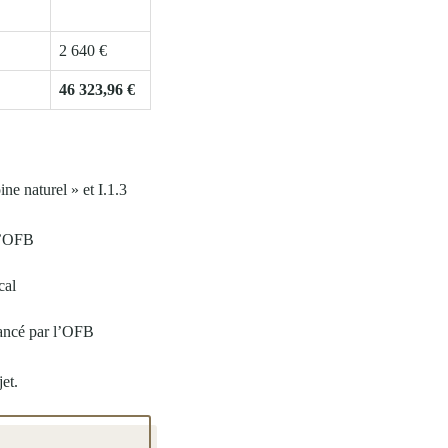
2 640 €
46 323,96 €
ne naturel » et I.1.3
 l’OFB
cal
lancé par l’OFB
jet.