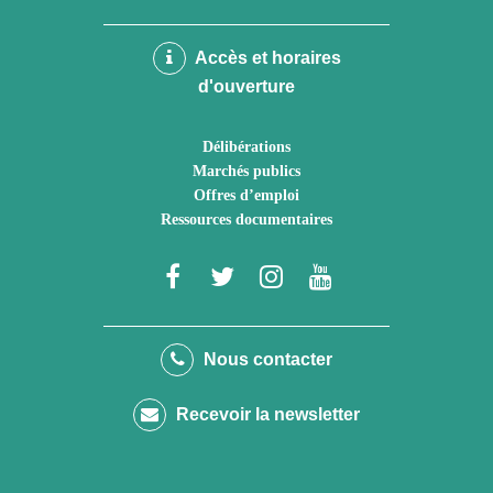
Accès et horaires
d'ouverture
Délibérations
Marchés publics
Offres d’emploi
Ressources documentaires
Lien
Lien
Lien
Lien
vers
vers
vers
vers
le
le
le
la
Nous contacter
compte
compte
compte
chaîne
Recevoir la newsletter
Facebook
Twitter
Instagram
Youtube