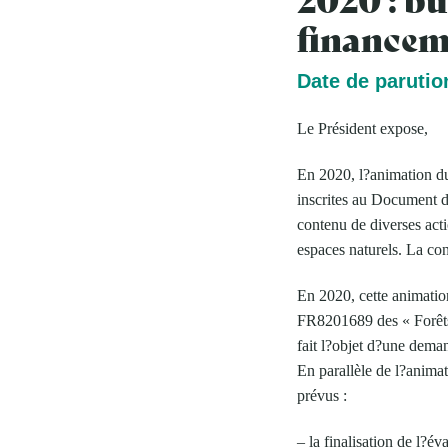
financem
Date de parutio
Le Président expose,
En 2020, l?animation d
inscrites au Document d?
contenu de diverses actio
espaces naturels. La con
En 2020, cette animatio
FR8201689 des « Forêts a
fait l?objet d?une dema
En parallèle de l?anima
prévus :
– la finalisation de l?é