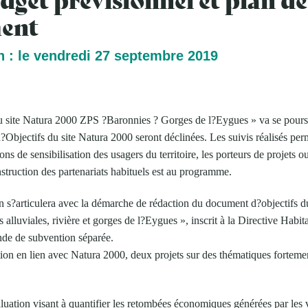
ent
n : le vendredi 27 septembre 2019
u site Natura 2000 ZPS ?Baronnies ? Gorges de l?Eygues » va se poursu
Objectifs du site Natura 2000 seront déclinées. Les suivis réalisés per
ns de sensibilisation des usagers du territoire, les porteurs de projets o
struction des partenariats habituels est au programme.
n s?articulera avec la démarche de rédaction du document d?objectifs d
lluviales, rivière et gorges de l?Eygues », inscrit à la Directive Habit
nde de subvention séparée.
tion en lien avec Natura 2000, deux projets sur des thématiques forteme
valuation visant à quantifier les retombées économiques générées par les 