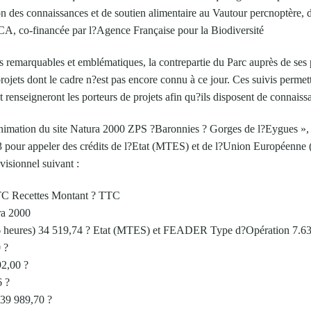
on des connaissances et de soutien alimentaire au Vautour percnoptère, 
CA, co-financée par l?Agence Française pour la Biodiversité
s remarquables et emblématiques, la contrepartie du Parc auprès de ses p
rojets dont le cadre n?est pas encore connu à ce jour. Ces suivis permett
 renseigneront les porteurs de projets afin qu?ils disposent de connaiss
animation du site Natura 2000 ZPS ?Baronnies ? Gorges de l?Eygues », i
63 pour appeler des crédits de l?Etat (MTES) et de l?Union Européenn
visionnel suivant :
TC Recettes Montant ? TTC
ra 2000
386 heures) 34 519,74 ? Etat (MTES) et FEADER Type d?Opération 7.6
 ?
92,00 ?
6 ?
 39 989,70 ?