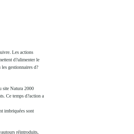
ivre. Les actions
mettent d?alimenter le
u les gestionnaires d?
u site Natura 2000
ats. Ce temps d?action a
nt imbriquées sont
vautours réintroduits,