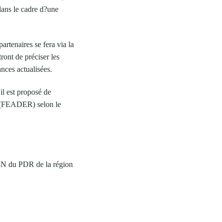
dans le cadre d?une
artenaires se fera via la
ront de préciser les
ances actualisées.
l est proposé de
e (FEADER) selon le
3N du PDR de la région