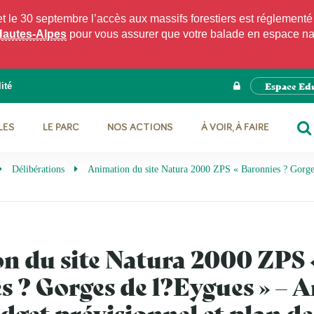
e 30 septembre l’accès aux massifs forestiers est réglementé p
Hautes-Alpes
pour vous assurer que votre balade en espace natu
Espace Ed
ité
LES
LE PARC
NOS ACTIONS
À VOIR, À FAIRE
RE
Délibérations
Animation du site Natura 2000 ZPS « Baronnies ? Gorges
n du site Natura 2000 ZPS 
 ? Gorges de l?Eygues » – 
dget prévisionnel et plan de