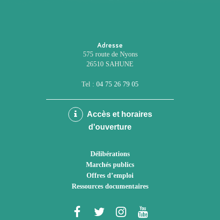
Adresse
575 route de Nyons
26510 SAHUNE
Tel :
04 75 26 79 05
Accès et horaires
d'ouverture
Délibérations
Marchés publics
Offres d’emploi
Ressources documentaires
Lien
Lien
Lien
Lien