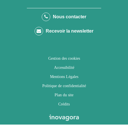
vers
vers
vers
vers
le
le
le
la
Nous contacter
compte
compte
compte
chaîne
Recevoir la newsletter
Facebook
Twitter
Instagram
Youtube
Gestion des cookies
Accessibilité
Mentions Légales
Politique de confidentialité
Plan du site
Crédits