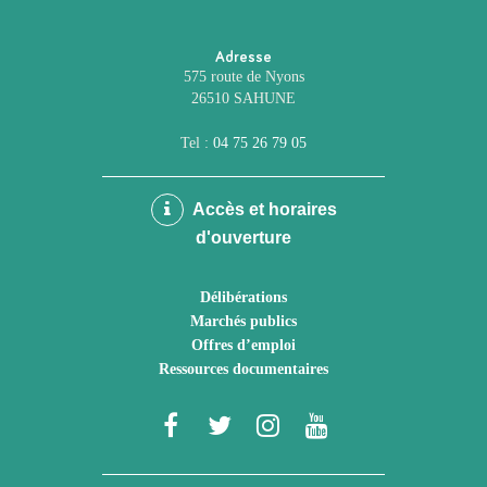
Adresse
575 route de Nyons
26510 SAHUNE
Tel :
04 75 26 79 05
Accès et horaires
d'ouverture
Délibérations
Marchés publics
Offres d’emploi
Ressources documentaires
Lien
Lien
Lien
Lien
vers
vers
vers
vers