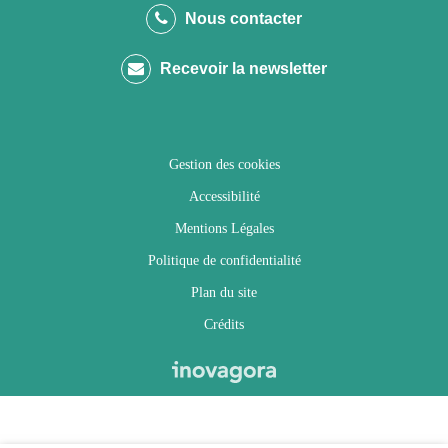
le
le
le
la
Nous contacter
compte
compte
compte
chaîne
Recevoir la newsletter
Facebook
Twitter
Instagram
Youtube
Gestion des cookies
Accessibilité
Mentions Légales
Politique de confidentialité
Plan du site
Crédits