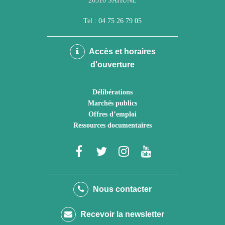
26510 SAHUNE
Tel :
04 75 26 79 05
Accès et horaires
d'ouverture
Délibérations
Marchés publics
Offres d’emploi
Ressources documentaires
Lien
Lien
Lien
Lien
vers
vers
vers
vers
le
le
le
la
Nous contacter
compte
compte
compte
chaîne
Recevoir la newsletter
Facebook
Twitter
Instagram
Youtube