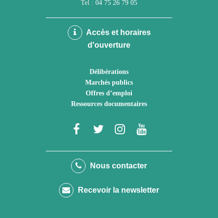
Tel :
04 75 26 79 05
Accès et horaires
d'ouverture
Délibérations
Marchés publics
Offres d’emploi
Ressources documentaires
Lien
Lien
Lien
Lien
vers
vers
vers
vers
le
le
le
la
Nous contacter
compte
compte
compte
chaîne
Recevoir la newsletter
Facebook
Twitter
Instagram
Youtube