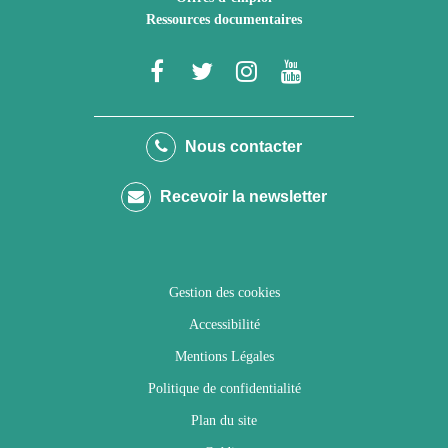
Ressources documentaires
Lien
Lien
Lien
Lien
vers
vers
vers
vers
le
le
le
la
Nous contacter
compte
compte
compte
chaîne
Recevoir la newsletter
Facebook
Twitter
Instagram
Youtube
Gestion des cookies
Accessibilité
Mentions Légales
Politique de confidentialité
Plan du site