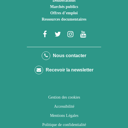
Délibérations
Marchés publics
Offres d’emploi
Ressources documentaires
Lien
Lien
Lien
Lien
vers
vers
vers
vers
le
le
le
la
Nous contacter
compte
compte
compte
chaîne
Recevoir la newsletter
Facebook
Twitter
Instagram
Youtube
Gestion des cookies
Accessibilité
Mentions Légales
Politique de confidentialité