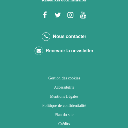
Ressources documentaires
Lien
Lien
Lien
Lien
vers
vers
vers
vers
le
le
le
la
Nous contacter
compte
compte
compte
chaîne
Recevoir la newsletter
Facebook
Twitter
Instagram
Youtube
Gestion des cookies
Accessibilité
Mentions Légales
Politique de confidentialité
Plan du site
Crédits