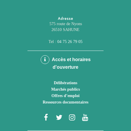
Adresse
575 route de Nyons
26510 SAHUNE
Tel :
04 75 26 79 05
Accès et horaires
d'ouverture
Délibérations
Marchés publics
Offres d’emploi
Ressources documentaires
Lien
Lien
Lien
Lien
vers
vers
vers
vers