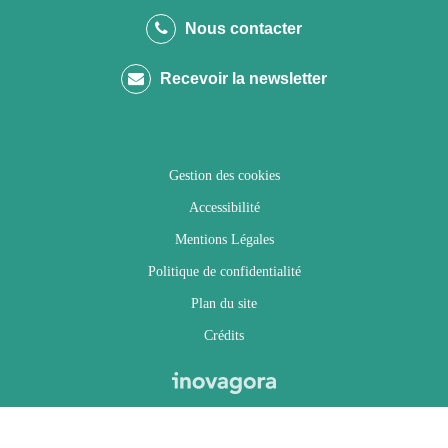
le
le
le
la
Nous contacter
compte
compte
compte
chaîne
Recevoir la newsletter
Facebook
Twitter
Instagram
Youtube
Gestion des cookies
Accessibilité
Mentions Légales
Politique de confidentialité
Plan du site
Crédits