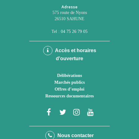
Adresse
575 route de Nyons
26510 SAHUNE
Tel :
04 75 26 79 05
Accès et horaires
d'ouverture
Délibérations
Marchés publics
Offres d’emploi
Ressources documentaires
Lien
Lien
Lien
Lien
vers
vers
vers
vers
le
le
le
la
Nous contacter