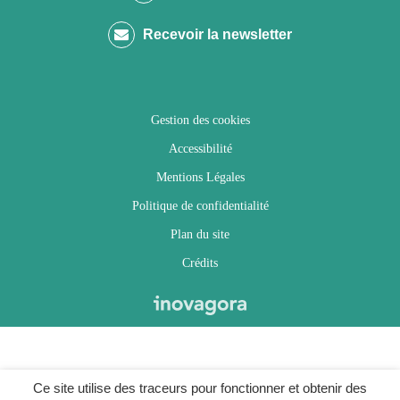
compte
compte
compte
chaîne
Recevoir la newsletter
Facebook
Twitter
Instagram
Youtube
Gestion des cookies
Accessibilité
Mentions Légales
Politique de confidentialité
Plan du site
Crédits
Ce site utilise des traceurs pour fonctionner et obtenir des