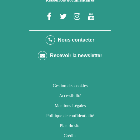
Ressources documentaires
Lien
Lien
Lien
Lien
vers
vers
vers
vers
le
le
le
la
Nous contacter
compte
compte
compte
chaîne
Recevoir la newsletter
Facebook
Twitter
Instagram
Youtube
Gestion des cookies
Accessibilité
Mentions Légales
Politique de confidentialité
Plan du site
Crédits