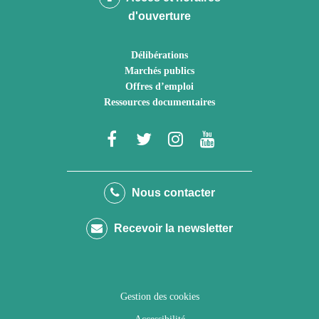
d'ouverture
Délibérations
Marchés publics
Offres d’emploi
Ressources documentaires
Lien
Lien
Lien
Lien
vers
vers
vers
vers
le
le
le
la
Nous contacter
compte
compte
compte
chaîne
Recevoir la newsletter
Facebook
Twitter
Instagram
Youtube
Gestion des cookies