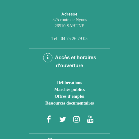
Adresse
575 route de Nyons
26510 SAHUNE
Tel :
04 75 26 79 05
Accès et horaires
d'ouverture
Délibérations
Marchés publics
Offres d’emploi
Ressources documentaires
Lien
Lien
Lien
Lien
vers
vers
vers
vers