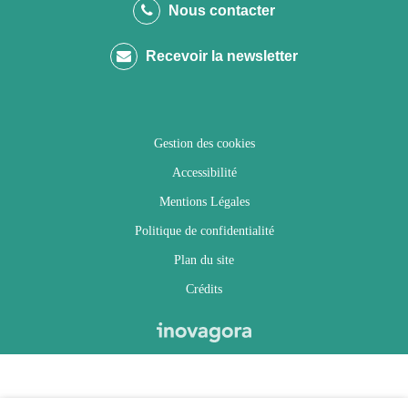
le
le
le
la
Nous contacter
compte
compte
compte
chaîne
Recevoir la newsletter
Facebook
Twitter
Instagram
Youtube
Gestion des cookies
Accessibilité
Mentions Légales
Politique de confidentialité
Plan du site
Crédits