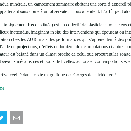
tendue minérale, un campement sommaire abritant une sorte d’appareil p
appartenant sans doute à un observateur nous attendent. L’affût peut 
piquement Reconstituée) est un collectif de plasticiens, musiciens et
lieux inattendus, imaginant in situ des interventions qui épousent ou inte
rration chez les ZUR, mais des performances qui s’apparentent à des po
l’aide de projections, d’effets de lumière, de déambulations et autres pa
ctateur est baigné dans un climat proche de celui que procurent les songe
t savants mécanismes et bouts de ficelles, actions et contemplations », ex
rêve éveillé dans le site magnifique des Gorges de la Méouge !
mme