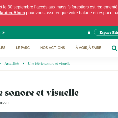
e 30 septembre l’accès aux massifs forestiers est réglementé p
Hautes-Alpes
pour vous assurer que votre balade en espace natu
Espace Ed
ité
LES
LE PARC
NOS ACTIONS
À VOIR, À FAIRE
RE
Actualités
Une féérie sonore et visuelle
e sonore et visuelle
/06/20