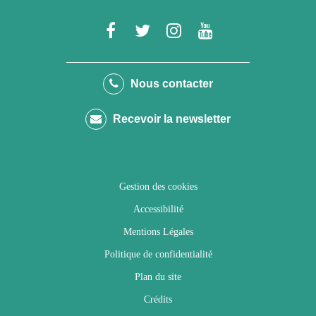
Lien
Lien
Lien
Lien
vers
vers
vers
vers
le
le
le
la
Nous contacter
compte
compte
compte
chaîne
Recevoir la newsletter
Facebook
Twitter
Instagram
Youtube
Gestion des cookies
Accessibilité
Mentions Légales
Politique de confidentialité
Plan du site
Crédits