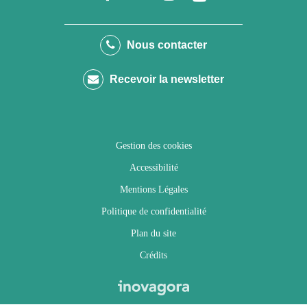
vers
vers
vers
vers
le
le
le
la
Nous contacter
compte
compte
compte
chaîne
Recevoir la newsletter
Facebook
Twitter
Instagram
Youtube
Gestion des cookies
Accessibilité
Mentions Légales
Politique de confidentialité
Plan du site
Crédits