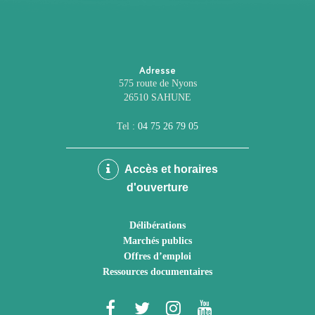
Adresse
575 route de Nyons
26510 SAHUNE
Tel :
04 75 26 79 05
Accès et horaires
d'ouverture
Délibérations
Marchés publics
Offres d’emploi
Ressources documentaires
Lien
Lien
Lien
Lien