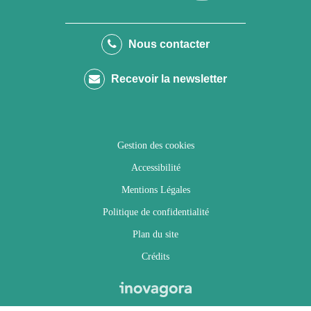
vers
vers
vers
vers
le
le
le
la
Nous contacter
compte
compte
compte
chaîne
Recevoir la newsletter
Facebook
Twitter
Instagram
Youtube
Gestion des cookies
Accessibilité
Mentions Légales
Politique de confidentialité
Plan du site
Crédits