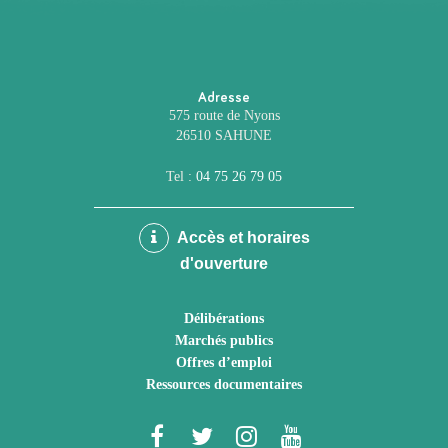
Adresse
575 route de Nyons
26510 SAHUNE
Tel :
04 75 26 79 05
Accès et horaires
d'ouverture
Délibérations
Marchés publics
Offres d’emploi
Ressources documentaires
Lien
Lien
Lien
Lien