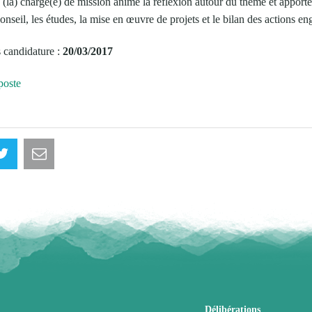
 (la) chargé(e) de mission anime la réflexion autour du thème et apport
conseil, les études, la mise en œuvre de projets et le bilan des actions e
s candidature :
20/03/2017
poste
Délibérations