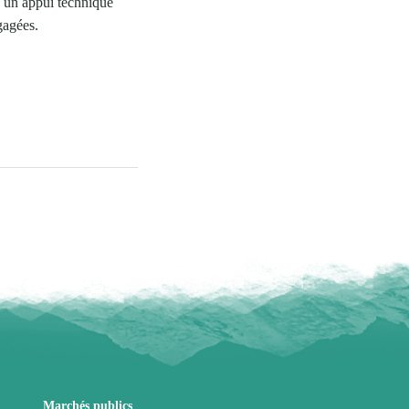
e un appui technique
ngagées.
Marchés publics