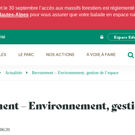
e 30 septembre l’accès aux massifs forestiers est réglementé p
Hautes-Alpes
pour vous assurer que votre balade en espace natu
Espace Ed
ité
LES
LE PARC
NOS ACTIONS
À VOIR, À FAIRE
RE
Actualités
Recrutement – Environnement, gestion de l’espace
ent – Environnement, gesti
/06/20