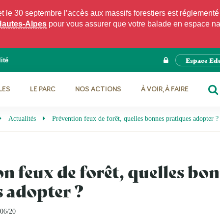
e 30 septembre l’accès aux massifs forestiers est réglementé p
Hautes-Alpes
pour vous assurer que votre balade en espace natu
Espace Ed
ité
LES
LE PARC
NOS ACTIONS
À VOIR, À FAIRE
RE
Actualités
Prévention feux de forêt, quelles bonnes pratiques adopter ?
n feux de forêt, quelles bo
s adopter ?
/06/20