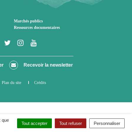
Marchés publics
Ressources documentaires
Lien
Lien
Lien
Lien
vers
vers
vers
vers
le
le
le
la
er
Recevoir la newsletter
compte
compte
compte
chaîne
Facebook
Twitter
Instagram
Youtube
Plan du site
Crédits
x que
Tout accepter
Tout refuser
Personnaliser