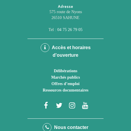
Adresse
575 route de Nyons
26510 SAHUNE
Tel :
04 75 26 79 05
Accès et horaires
d'ouverture
Délibérations
Marchés publics
Offres d’emploi
Ressources documentaires
Lien
Lien
Lien
Lien
vers
vers
vers
vers
le
le
le
la
Nous contacter