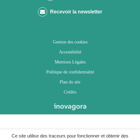
compte
compte
compte
chaîne
Recevoir la newsletter
Facebook
Twitter
Instagram
Youtube
Gestion des cookies
Accessibilité
Mentions Légales
Politique de confidentialité
Plan du site
Crédits
Ce site utilise des traceurs pour fonctionner et obtenir des