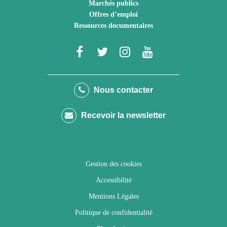
Marchés publics
Offres d’emploi
Ressources documentaires
Lien
Lien
Lien
Lien
vers
vers
vers
vers
le
le
le
la
Nous contacter
compte
compte
compte
chaîne
Recevoir la newsletter
Facebook
Twitter
Instagram
Youtube
Gestion des cookies
Accessibilité
Mentions Légales
Politique de confidentialité