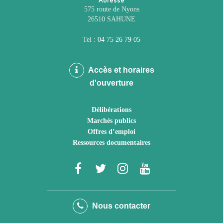
Adresse
575 route de Nyons
26510 SAHUNE
Tel :
04 75 26 79 05
Accès et horaires
d'ouverture
Délibérations
Marchés publics
Offres d’emploi
Ressources documentaires
Lien
Lien
Lien
Lien
vers
vers
vers
vers
le
le
le
la
Nous contacter
compte
compte
compte
chaîne