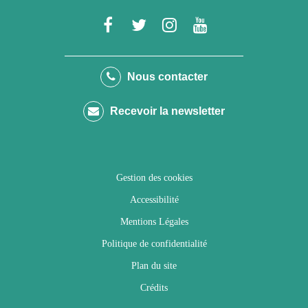
Lien
Lien
Lien
Lien
vers
vers
vers
vers
le
le
le
la
Nous contacter
compte
compte
compte
chaîne
Recevoir la newsletter
Facebook
Twitter
Instagram
Youtube
Gestion des cookies
Accessibilité
Mentions Légales
Politique de confidentialité
Plan du site
Crédits