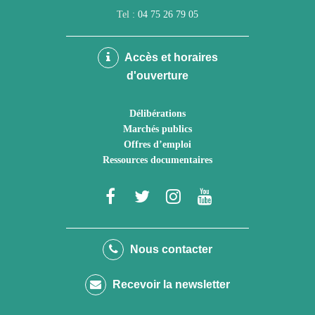
Tel :
04 75 26 79 05
Accès et horaires
d'ouverture
Délibérations
Marchés publics
Offres d’emploi
Ressources documentaires
Lien
Lien
Lien
Lien
vers
vers
vers
vers
le
le
le
la
Nous contacter
compte
compte
compte
chaîne
Recevoir la newsletter
Facebook
Twitter
Instagram
Youtube