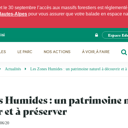
e 30 septembre l’accès aux massifs forestiers est réglementé p
Hautes-Alpes
pour vous assurer que votre balade en espace natu
Espace Ed
ité
LES
LE PARC
NOS ACTIONS
À VOIR, À FAIRE
RE
Actualités
Les Zones Humides : un patrimoine naturel à découvrir et à 
s Humides : un patrimoine n
 et à préserver
/06/20