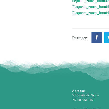
depliant_zones_humid
Plaquette_zones_humid
Plaquette_zones_hum
Partager
Adresse
575 route de Nyons
26510 SAHUNE