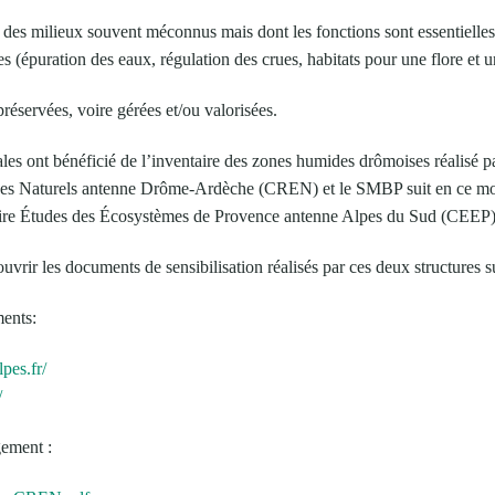
es milieux souvent méconnus mais dont les fonctions sont essentielles p
es (épuration des eaux, régulation des crues, habitats pour une flore et
préservées, voire gérées et/ou valorisées.
es ont bénéficié de l’inventaire des zones humides drômoises réalisé p
es Naturels antenne Drôme-Ardèche (CREN) et le SMBP suit en ce m
ire Études des Écosystèmes de Provence antenne Alpes du Sud (CEEP) 
vrir les documents de sensibilisation réalisés par ces deux structures 
ments:
pes.fr/
/
ement :