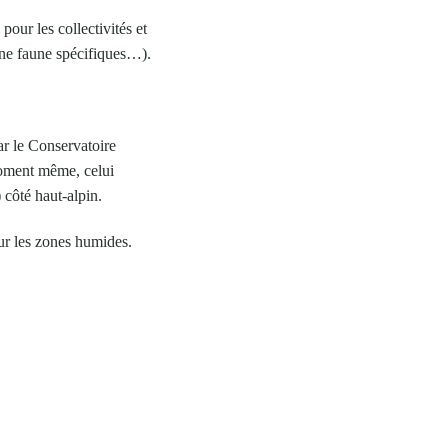
our les collectivités et
 une faune spécifiques…).
ar le Conservatoire
oment même, celui
côté haut-alpin.
sur les zones humides.