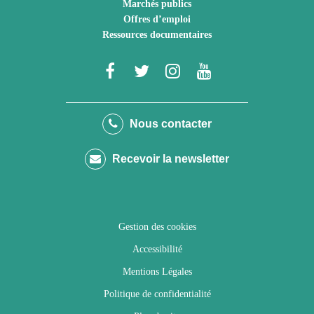
Marchés publics
Offres d’emploi
Ressources documentaires
Lien
Lien
Lien
Lien
vers
vers
vers
vers
le
le
le
la
Nous contacter
compte
compte
compte
chaîne
Recevoir la newsletter
Facebook
Twitter
Instagram
Youtube
Gestion des cookies
Accessibilité
Mentions Légales
Politique de confidentialité