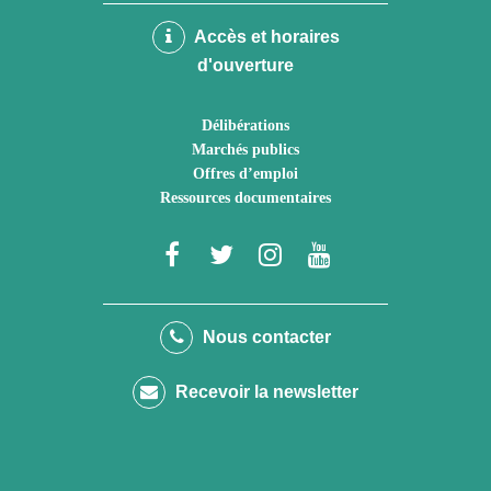
Accès et horaires
d'ouverture
Délibérations
Marchés publics
Offres d’emploi
Ressources documentaires
Lien
Lien
Lien
Lien
vers
vers
vers
vers
le
le
le
la
Nous contacter
compte
compte
compte
chaîne
Recevoir la newsletter
Facebook
Twitter
Instagram
Youtube