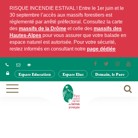
Gestion des traceurs
RISQUE INCENDIE ESTIVAL ! Entre le 1er juin et le
30 septembre l’accès aux massifs forestiers est
réglementé par arrêté préfectoral. Consultez la carte
des
massifs de la Drôme
et celle des
massifs des
Hautes-Alpes
pour vous assurer que votre balade en
espace naturel est autorisée. Pour votre sécurité,
restez informés en consultant notre
page dédiée
Lien
Lien
Lien
Lie
vers
vers
vers
ver
Espace Education
Espace Elus
Demain, le Parc
le
le
le
la
compte
compte
compte
cha
Facebook
Twitter
Instagra
Yo
A
Aller
à
à
la
la
navigation
r