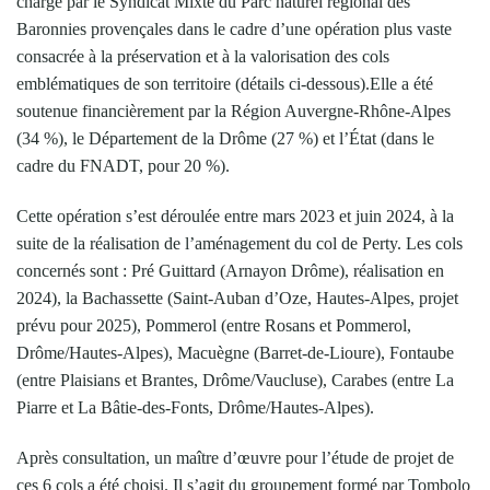
charge par le Syndicat Mixte du Parc naturel régional des
Baronnies provençales dans le cadre d’une opération plus vaste
consacrée à la préservation et à la valorisation des cols
emblématiques de son territoire (détails ci-dessous).Elle a été
soutenue financièrement par la Région Auvergne-Rhône-Alpes
(34 %), le Département de la Drôme (27 %) et l’État (dans le
cadre du FNADT, pour 20 %).
Cette opération s’est déroulée entre mars 2023 et juin 2024, à la
suite de la réalisation de l’aménagement du col de Perty. Les cols
concernés sont : Pré Guittard (Arnayon Drôme), réalisation en
2024), la Bachassette (Saint-Auban d’Oze, Hautes-Alpes, projet
prévu pour 2025), Pommerol (entre Rosans et Pommerol,
Drôme/Hautes-Alpes), Macuègne (Barret-de-Lioure), Fontaube
(entre Plaisians et Brantes, Drôme/Vaucluse), Carabes (entre La
Piarre et La Bâtie-des-Fonts, Drôme/Hautes-Alpes).
Après consultation, un maître d’œuvre pour l’étude de projet de
ces 6 cols a été choisi. Il s’agit du groupement formé par Tombolo