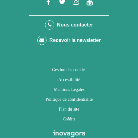
Lien
Lien
Lien
Lien
vers
vers
vers
vers
le
le
le
la
Nous contacter
compte
compte
compte
chaîne
Recevoir la newsletter
Facebook
Twitter
Instagram
Youtube
Gestion des cookies
Accessibilité
Mentions Légales
Politique de confidentialité
Plan du site
Crédits