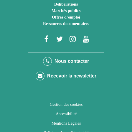
Délibérations
Marchés publics
Offres d’emploi
Ressources documentaires
Lien
Lien
Lien
Lien
vers
vers
vers
vers
le
le
le
la
Nous contacter
compte
compte
compte
chaîne
Recevoir la newsletter
Facebook
Twitter
Instagram
Youtube
Gestion des cookies
Accessibilité
Mentions Légales