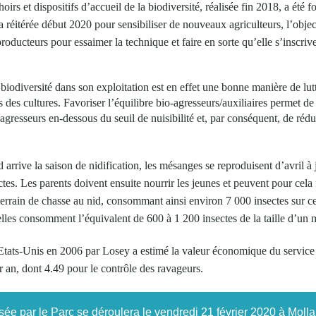
oirs et dispositifs d’accueil de la biodiversité, réalisée fin 2018, a été 
era réitérée début 2020 pour sensibiliser de nouveaux agriculteurs, l’obj
ducteurs pour essaimer la technique et faire en sorte qu’elle s’inscriv
iodiversité dans son exploitation est en effet une bonne manière de lut
s des cultures. Favoriser l’équilibre bio-agresseurs/auxiliaires permet de
agresseurs en-dessous du seuil de nuisibilité et, par conséquent, de rédu
 arrive la saison de nidification, les mésanges se reproduisent d’avril à 
ctes. Les parents doivent ensuite nourrir les jeunes et peuvent pour cela 
 terrain de chasse au nid, consommant ainsi environ 7 000 insectes sur ce
elles consomment l’équivalent de 600 à 1 200 insectes de la taille d’un
Etats-Unis en 2006 par Losey a estimé la valeur économique du service r
ar an, dont 4.49 pour le contrôle des ravageurs.
sée par le Parc se déroulera le vendredi 21 février 2020 à Mol