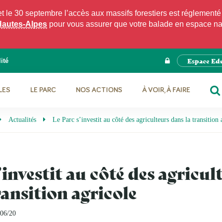
e 30 septembre l’accès aux massifs forestiers est réglementé p
Hautes-Alpes
pour vous assurer que votre balade en espace natu
Espace Ed
ité
LES
LE PARC
NOS ACTIONS
À VOIR, À FAIRE
RE
Actualités
Le Parc s’investit au côté des agriculteurs dans la transition 
’investit au côté des agricul
ransition agricole
/06/20