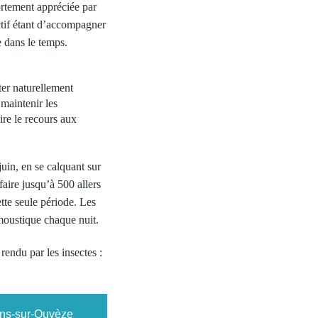
fortement appréciée par
ectif étant d’accompagner
e dans le temps.
ter naturellement
 maintenir les
ire le recours aux
juin, en se calquant sur
faire jusqu’à 500 allers
tte seule période. Les
 moustique chaque nuit.
endu par les insectes :
lans-sur-Ouvèze