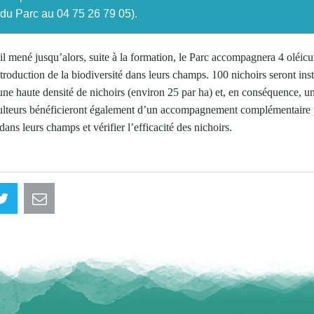
 du Parc au 04 75 26 79 05).
il mené jusqu’alors, suite à la formation, le Parc accompagnera 4 oléic
troduction de la biodiversité dans leurs champs. 100 nichoirs seront ins
une haute densité de nichoirs (environ 25 par ha) et, en conséquence, un 
iculteurs bénéficieront également d’un accompagnement complémentaire
dans leurs champs et vérifier l’efficacité des nichoirs.