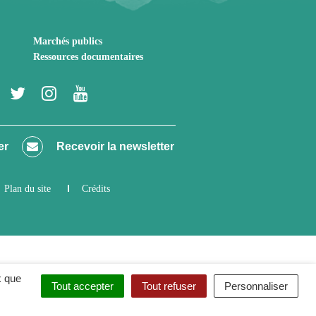
Marchés publics
Ressources documentaires
Lien
Lien
Lien
Lien
vers
vers
vers
vers
le
le
le
la
er
Recevoir la newsletter
compte
compte
compte
chaîne
Facebook
Twitter
Instagram
Youtube
Plan du site
Crédits
x que
Tout accepter
Tout refuser
Personnaliser