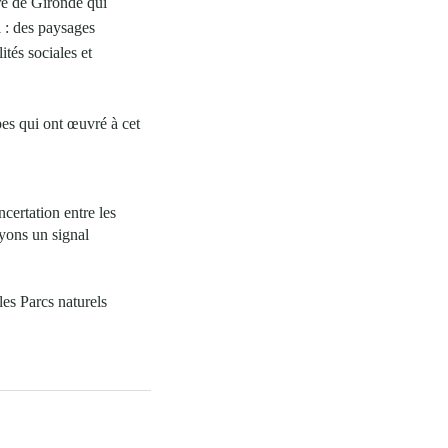
rre de Gironde qui
 : des paysages
ités sociales et
ipes qui ont œuvré à cet
certation entre les
oyons un signal
es Parcs naturels