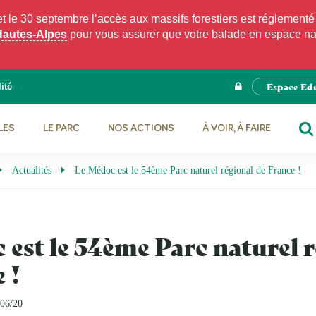
e 30 septembre l’accès aux massifs forestiers est réglementé p
Hautes-Alpes
pour vous assurer que votre balade en espace natu
Espace Ed
ité
LES
LE PARC
NOS ACTIONS
À VOIR, À FAIRE
RE
Actualités
Le Médoc est le 54ème Parc naturel régional de France !
est le 54ème Parc naturel 
 !
/06/20