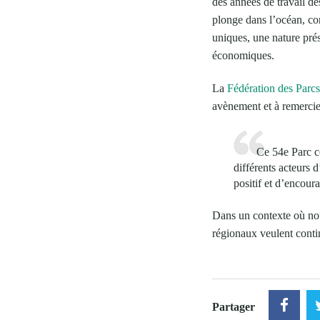
des années de travail de
plonge dans l’océan, co
uniques, une nature prés
économiques.
La
Fédération des Parcs
avènement et à remercie
Ce 54e Parc co
différents acteurs 
positif et d’encour
Dans un contexte où not
régionaux veulent contin
Partager