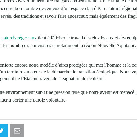
s forces vives d’un territoire français emblématique. Cette langue de te
ncentre bon nombre des enjeux d’un espace classé Parc naturel régional
ervée, des traditions et savoir-faire ancestraux mais également des fragil
 naturels régionaux
tient à féliciter le travail des élus locaux et des équ
r les nombreux partenaires et notamment la région Nouvelle Aquitaine.
nforte encore notre modèle d’aires protégées qui met l’homme et la con
d’un territoire au cœur de la démarche de transition écologique. Nous v
agement de l’État au travers de la signature de ce décret.
re environnement subit une pression telle que notre avenir est menacé, l
uer à porter une parole volontaire.