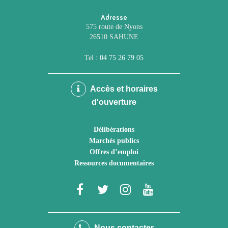
Adresse
575 route de Nyons
26510 SAHUNE
Tel :
04 75 26 79 05
Accès et horaires
d'ouverture
Délibérations
Marchés publics
Offres d’emploi
Ressources documentaires
Lien
Lien
Lien
Lien
vers
vers
vers
vers
le
le
le
la
Nous contacter