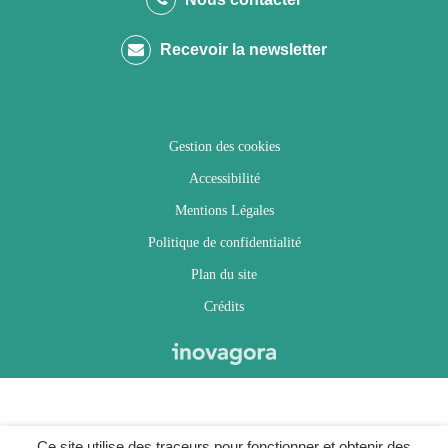
compte
compte
compte
chaîne
Recevoir la newsletter
Facebook
Twitter
Instagram
Youtube
Gestion des cookies
Accessibilité
Mentions Légales
Politique de confidentialité
Plan du site
Crédits
Ce site utilise des traceurs pour fonctionner et obtenir des