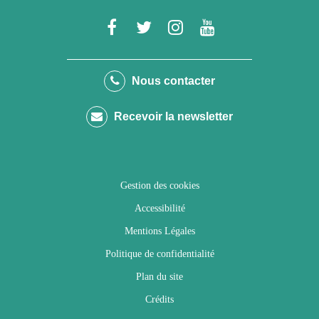
Lien
Lien
Lien
Lien
vers
vers
vers
vers
le
le
le
la
Nous contacter
compte
compte
compte
chaîne
Recevoir la newsletter
Facebook
Twitter
Instagram
Youtube
Gestion des cookies
Accessibilité
Mentions Légales
Politique de confidentialité
Plan du site
Crédits