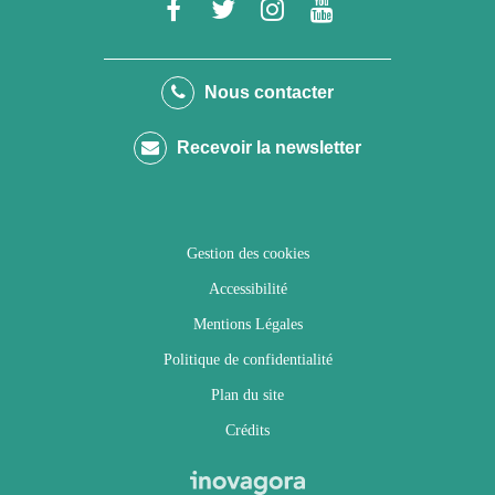
Lien
Lien
Lien
Lien
vers
vers
vers
vers
le
le
le
la
Nous contacter
compte
compte
compte
chaîne
Recevoir la newsletter
Facebook
Twitter
Instagram
Youtube
Gestion des cookies
Accessibilité
Mentions Légales
Politique de confidentialité
Plan du site
Crédits