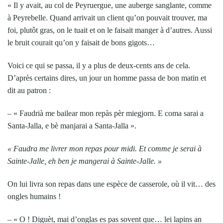
« Il y avait, au col de Peyruergue, une auberge sanglante, comme
à Peyrebelle. Quand arrivait un client qu’on pouvait trouver, ma
foi, plutôt gras, on le tuait et on le faisait manger à d’autres. Aussi
le bruit courait qu’on y faisait de bons gigots…
Voici ce qui se passa, il y a plus de deux-cents ans de cela.
D’après certains dires, un jour un homme passa de bon matin et
dit au patron :
– « Faudrià me bailear mon repàs pèr miegjorn. E coma sarai a
Santa-Jalla, e bè manjarai a Santa-Jalla ».
« Faudra me livrer mon repas pour midi. Et comme je serai à
Sainte-Jalle, eh ben je mangerai à Sainte-Jalle. »
On lui livra son repas dans une espèce de casserole, où il vit… des
ongles humains !
– « O ! Diguèt, mai d’onglas es pas sovent que… lei lapins an