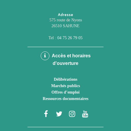
Adresse
575 route de Nyons
26510 SAHUNE
Tel :
04 75 26 79 05
Accès et horaires
d'ouverture
Délibérations
Marchés publics
Offres d’emploi
Ressources documentaires
Lien
Lien
Lien
Lien
vers
vers
vers
vers