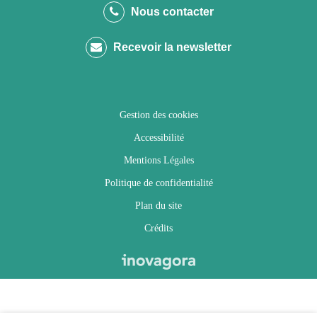
le
le
le
la
Nous contacter
compte
compte
compte
chaîne
Recevoir la newsletter
Facebook
Twitter
Instagram
Youtube
Gestion des cookies
Accessibilité
Mentions Légales
Politique de confidentialité
Plan du site
Crédits