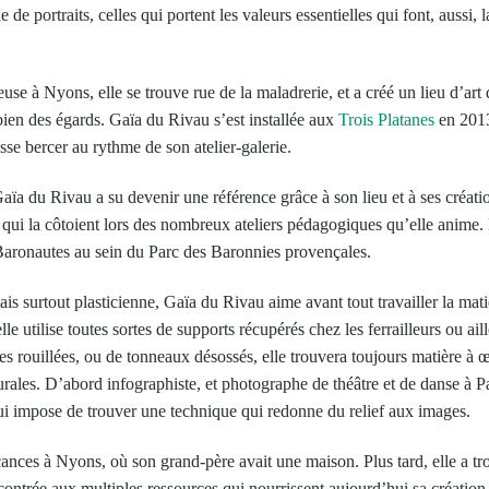
e de portraits, celles qui portent les valeurs essentielles qui font, aussi, 
use à Nyons, elle se trouve rue de la maladrerie, et a créé un lieu d’art 
bien des égards. Gaïa du Rivau s’est installée aux
Trois Platanes
en 2013
isse bercer au rythme de son atelier-galerie.
ïa du Rivau a su devenir une référence grâce à son lieu et à ses création
 qui la côtoient lors des nombreux ateliers pédagogiques qu’elle anime. 
aronautes au sein du Parc des Baronnies provençales.
is surtout plasticienne, Gaïa du Rivau aime avant tout travailler la matiè
le utilise toutes sortes de supports récupérés chez les ferrailleurs ou ail
res rouillées, ou de tonneaux désossés, elle trouvera toujours matière à 
rales. D’abord infographiste, et photographe de théâtre et de danse à Pa
i impose de trouver une technique qui redonne du relief aux images.
acances à Nyons, où son grand-père avait une maison. Plus tard, elle a tro
trée aux multiples ressources qui nourrissent aujourd’hui sa création. 