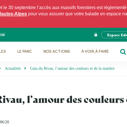
e 30 septembre l’accès aux massifs forestiers est réglementé p
Hautes-Alpes
pour vous assurer que votre balade en espace natu
Espace Ed
ité
LES
LE PARC
NOS ACTIONS
À VOIR, À FAIRE
RE
Actualités
Gaïa du Rivau, l’amour des couleurs et de la matière
ivau, l’amour des couleurs e
/06/20