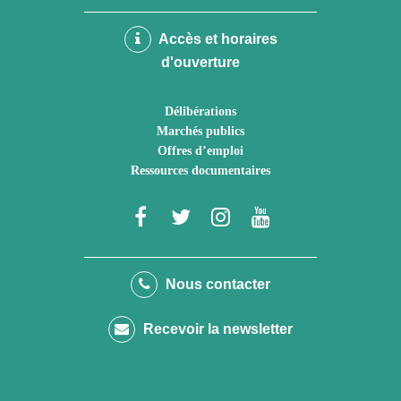
Accès et horaires
d'ouverture
Délibérations
Marchés publics
Offres d’emploi
Ressources documentaires
Lien
Lien
Lien
Lien
vers
vers
vers
vers
le
le
le
la
Nous contacter
compte
compte
compte
chaîne
Recevoir la newsletter
Facebook
Twitter
Instagram
Youtube