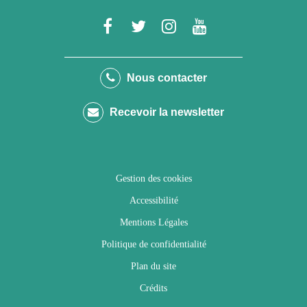
Lien
Lien
Lien
Lien
vers
vers
vers
vers
le
le
le
la
Nous contacter
compte
compte
compte
chaîne
Recevoir la newsletter
Facebook
Twitter
Instagram
Youtube
Gestion des cookies
Accessibilité
Mentions Légales
Politique de confidentialité
Plan du site
Crédits