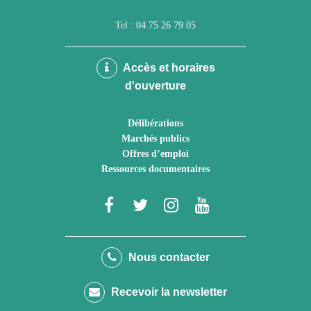
Tel :
04 75 26 79 05
Accès et horaires
d'ouverture
Délibérations
Marchés publics
Offres d’emploi
Ressources documentaires
Lien
Lien
Lien
Lien
vers
vers
vers
vers
le
le
le
la
Nous contacter
compte
compte
compte
chaîne
Recevoir la newsletter
Facebook
Twitter
Instagram
Youtube